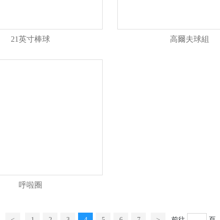
21英寸棒球
高爾夫球組
呼啦圈
<
1
2
3
4
5
6
7
>
前往
頁