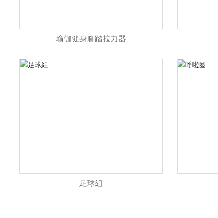
瑜伽健身腳踏拉力器
足球組