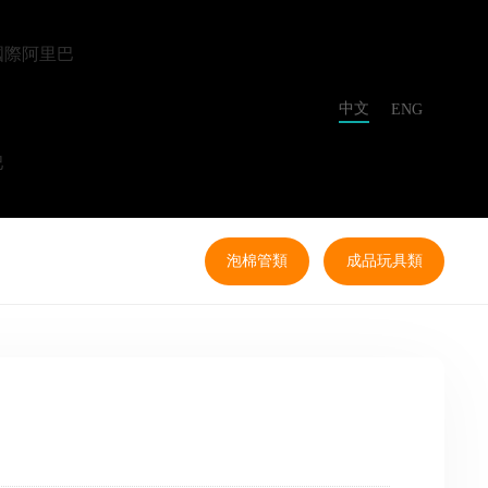
國際阿里巴
中文
ENG
巴
泡棉管類
成品玩具類