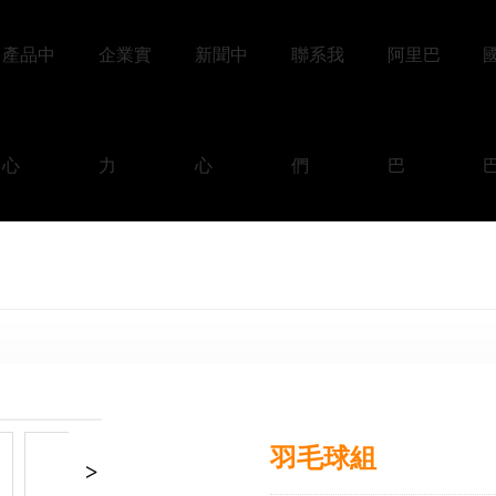
產品中
企業實
新聞中
聯系我
阿里巴
心
力
心
們
巴
+
羽毛球組