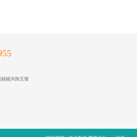
955
m
溪鎮鐵河路五號