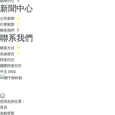
新聞中心
新聞中心
公司新聞
行業動態
聯系我們
聯系我們
聯系方式
在線留言
阿里巴巴
國際阿里巴巴
中文
ENG
關于精科創
深圳市精科創電子設備有限公司成立于二零零九年五月
您現在的位置：
首頁
泡棉管類