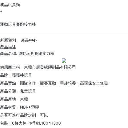
成品玩具類
+
運動玩具賽跑接力棒
所屬類別：
產品中心
產品描述
商品名稱:
運動玩具賽跑接力棒
供應商全稱：東莞市廣發橡膠制品有限公司
品牌：嘎嘎棒玩具
產品賣點：團隊合作，競賽互動，興趣培養，高環保安全無毒
產品分類：兒童玩具
產品產地：東莞
產品材質：NBR+塑膠
是否可進行品牌定制：可以
包裝：6接力棒+1桶盒L100*H300