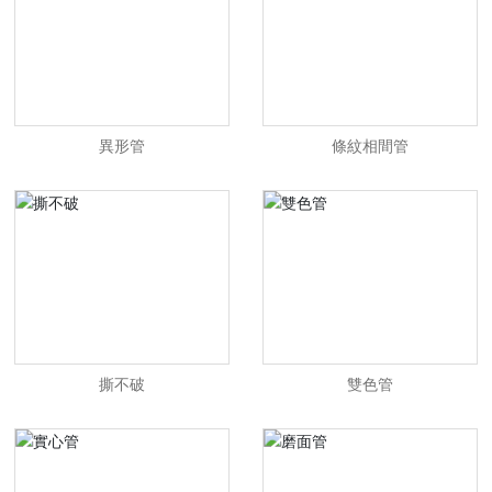
異形管
條紋相間管
撕不破
雙色管