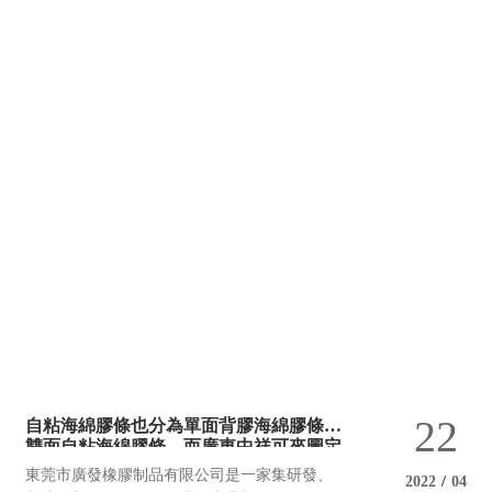
資企業，以國內外先進的工藝、優質的原材
料、過硬的生產技術、優秀的銷售服務、規范
的品質控制為一體，面向國內外市場提供一流
的品質及服務
22
自粘海綿膠條也分為單面背膠海綿膠條和
雙面自粘海綿膠條，而廣東中祥可來圖定
制自粘海綿膠條，廣東中祥的自粘海綿膠
東莞市廣發橡膠制品有限公司是一家集研發、
2022
/
04
條產品密封性好，隔音隔震，回彈性和抗