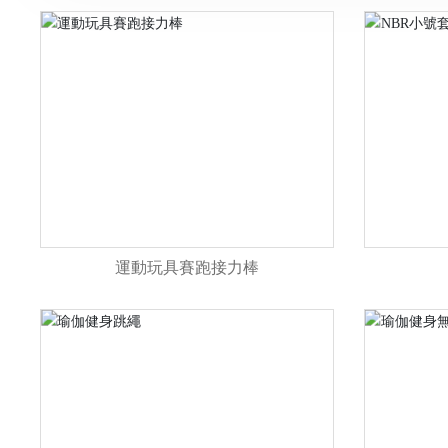
運動玩具賽跑接力棒