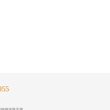
955
m
溪鎮鐵河路五號