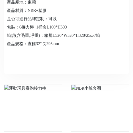
產品產地：東莞
產品材質：NBR+塑膠
是否可進行品牌定制：可以
包裝：6接力棒+1桶盒L100*H300
箱規(含毛重,凈重)：箱規L520*W520*H320/25set/箱
產品規格：直徑32*長295mm