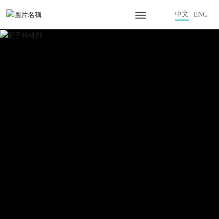
中文
ENG
首頁
關于我們
產品中心
企業實力
新聞中心
聯系我們
阿里巴巴
國際阿里巴巴