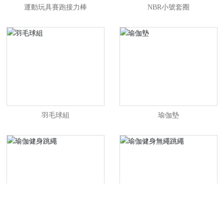
運動玩具賽跑接力棒
NBR小號套圈
羽毛球組
瑜伽墊
瑜伽健身跳繩
瑜伽健身無繩跳繩