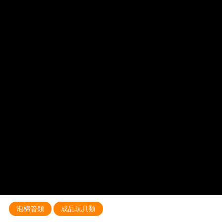
泡棉管類
成品玩具類