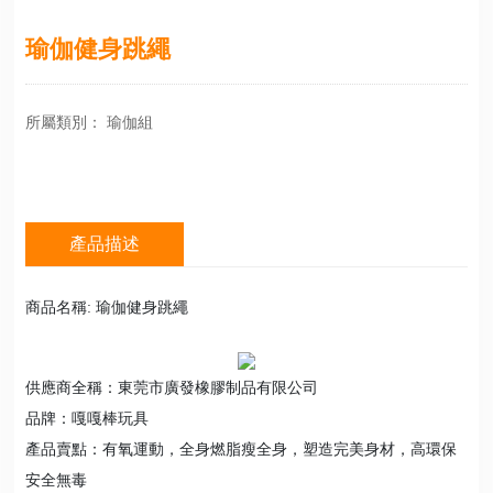
瑜伽健身跳繩
所屬類別：
瑜伽組
產品描述
商品名稱:
瑜伽健身跳繩
供應商全稱：東莞市廣發橡膠制品有限公司
品牌：嘎嘎棒玩具
產品賣點：有氧運動，全身燃脂瘦全身，塑造完美身材，高環保
安全無毒