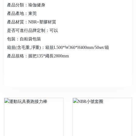
產品分類：瑜伽健身
產品產地：東莞
產品材質：NBR+塑膠材質
是否可進行品牌定制：可以
包裝：自粘袋包裝
箱規(含毛重,凈重)：箱規L500*W360*H400mm/50set/箱
產品規格：握把135*繩長2800mm