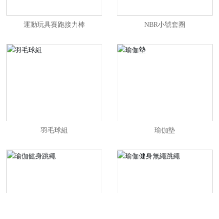
運動玩具賽跑接力棒
NBR小號套圈
羽毛球組
瑜伽墊