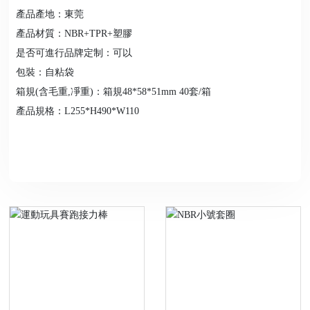
產品產地：東莞
產品材質：NBR+TPR+塑膠
是否可進行品牌定制：可以
包裝：自粘袋
箱規(含毛重,凈重)：箱規48*58*51mm 40套/箱
產品規格：L255*H490*W110