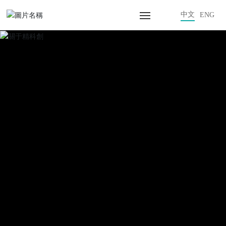
中文
ENG
首頁
關于我們
產品中心
企業實力
新聞中心
聯系我們
阿里巴巴
國際阿里巴巴