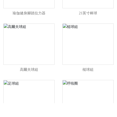
瑜伽健身腳踏拉力器
21英寸棒球
高爾夫球組
槌球組