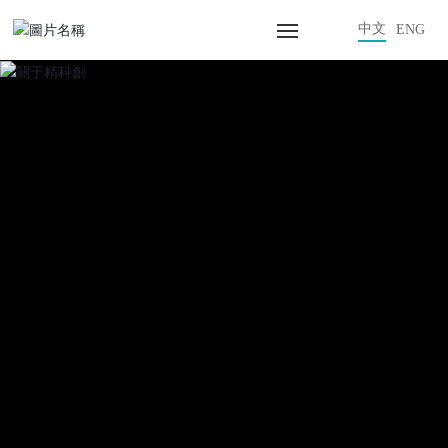
中文
ENG
首頁
關于我們
產品中心
企業實力
新聞中心
聯系我們
阿里巴巴
國際阿里巴巴