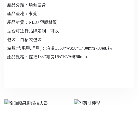
產品分類：瑜伽健身
產品產地：東莞
產品材質：NBR+塑膠材質
是否可進行品牌定制：可以
包裝：自粘袋包裝
箱規(含毛重,凈重)：箱規L550*W350*H400mm /50set/箱
產品規格：握把135*繩長165*EVA球60mm