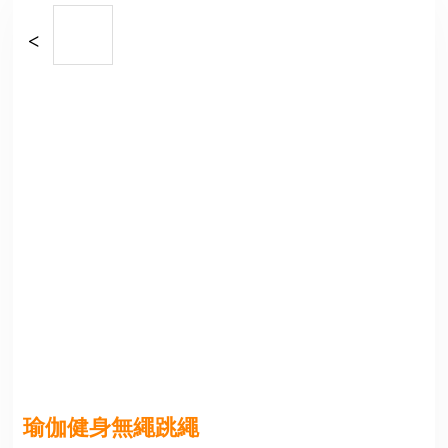
瑜伽健身無繩跳繩