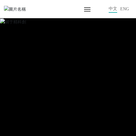
中文
ENG
首頁
關于我們
產品中心
企業實力
新聞中心
聯系我們
阿里巴巴
國際阿里巴巴