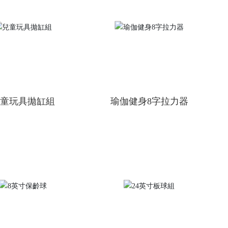
兒童玩具拋缸組
瑜伽健身8字拉力器