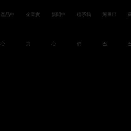
產品中
企業實
新聞中
聯系我
阿里巴
心
力
心
們
巴