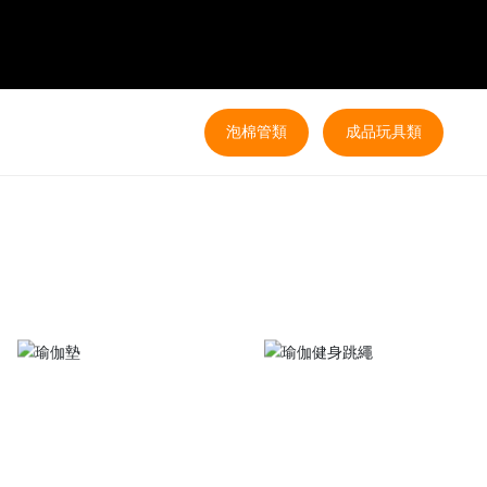
泡棉管類
成品玩具類