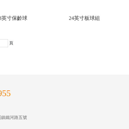
8英寸保齡球
24英寸板球組
頁
955
m
溪鎮鐵河路五號