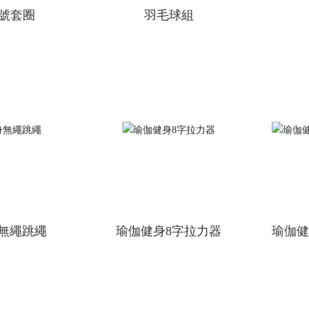
小號套圈
羽毛球組
無繩跳繩
瑜伽健身8字拉力器
瑜伽