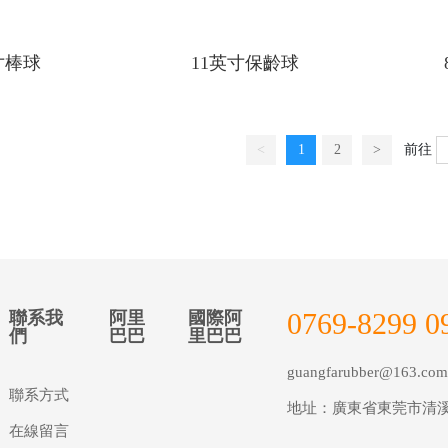
寸棒球
11英寸保齡球
<
1
2
>
前往
0769-8299 0
聯系我
阿里
國際阿
們
巴巴
里巴巴
guangfarubber@163.co
聯系方式
地址：廣東省東莞市清
在線留言