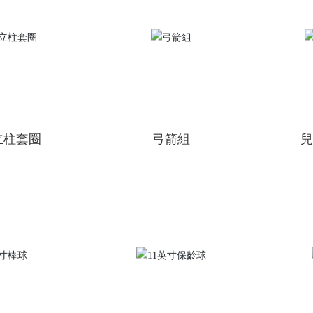
立柱套圈
弓箭組