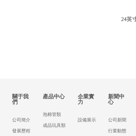
24英
關于我
產品中心
企業實
新聞中
們
力
心
泡棉管類
公司簡介
設備展示
公司新聞
成品玩具類
發展歷程
行業動態