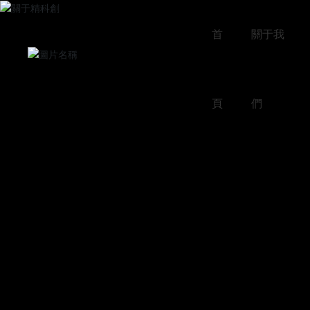
首
關于我
頁
們