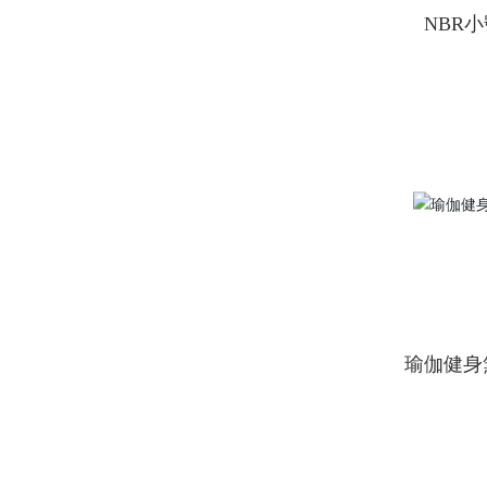
NBR
瑜伽健身